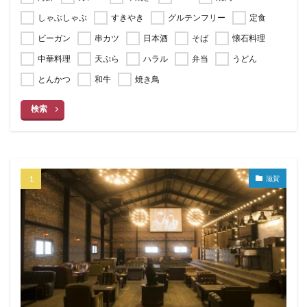
しゃぶしゃぶ
すきやき
グルテンフリー
定食
ビーガン
串カツ
日本酒
そば
懐石料理
中華料理
天ぷら
ハラル
弁当
うどん
とんかつ
和牛
焼き鳥
検索
滋賀