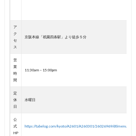
ア
ク
京阪本線「祇園四条駅」より徒歩５分
セ
ス
営
業
11:30am – 15:00pm
時
間
定
休
水曜日
日
公
式
https://tabelog.com/kyoto/A2601/A260301/26026969/dtlmenu/lunc
HP