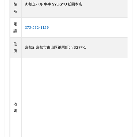
舗
肉割烹バル 牛牛 GYUGYU 祇園本店
名
電
075-532-1129
話
住
京都府京都市東山区祇園町北側297-1
所
地
図