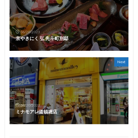
06/20/2023
京やきにく 弘 先斗町別邸
Next
06/20/2023
ミナモアレ道頓堀店