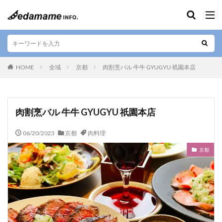
キーワード
エリア
HOME
全域
京都
肉割烹バル 牛牛 GYUGYU 祇園本店
人気テーマ
肉割烹バル 牛牛 GYUGYU 祇園本店
カフェ
和食
寿司
デザート
06/20/2023
京都
肉料理
テイクアウト
お好み焼き
ラーメン
居酒屋
京都
肉料理
お土産
ご当地料理
ベジタリアン
ステーキ
海鮮
カレー
串焼き
バー
焼肉
しゃぶしゃぶ
すきやき
グルテンフリー
定食
ビーガン
串カツ
日本酒
そば
懐石料理
中華料理
天ぷら
ハラル
弁当