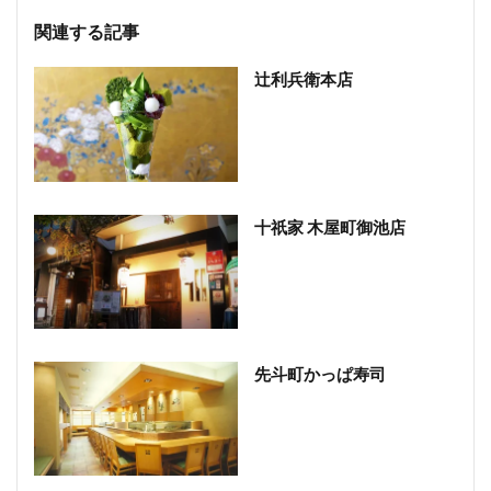
関連する記事
辻利兵衛本店
十祇家 木屋町御池店
先斗町かっぱ寿司