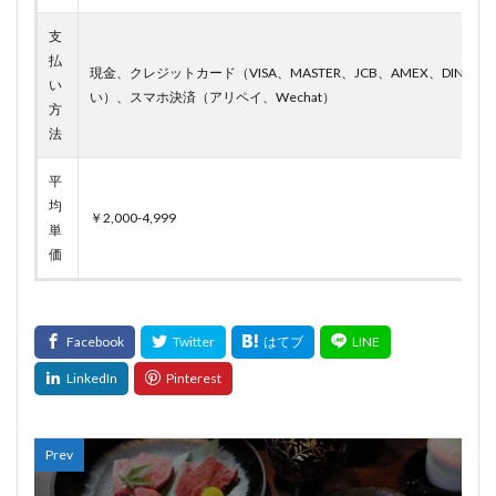
支
払
現金、クレジットカード（VISA、MASTER、JCB、AMEX、DINERS
い
い）、スマホ決済（アリペイ、Wechat）
方
法
平
均
￥2,000-4,999
単
価
Prev