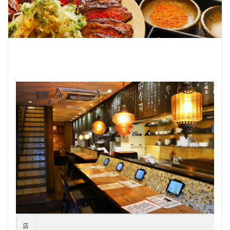
うどん
とんかつ
和牛
焼き鳥
検索
店