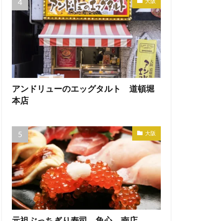
大阪
アンドリューのエッグタルト 道頓堀
本店
大阪
元祖ぶっちぎり寿司 魚心 南店