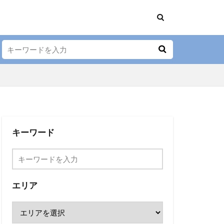
メン
居酒屋
キーワード
レー
串焼き
ーガン
串カツ
うどん
エリア