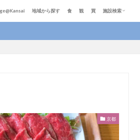
EN
簡体中文
繁体中文
한국어
ge@Kansai
地域から探す
食
観
買
施設検索
EN
簡体中文
繁体中文
한국어
食
寿司
デザート
テイクアウト
お好み焼き
ラー
土産
ご当地料理
ベジタリアン
ステーキ
海鮮
カ
しゃぶしゃぶ
すきやき
グルテンフリー
定食
ビ
ば
懐石料理
中華料理
天ぷら
ハラル
弁当
和牛
焼き鳥
京都
検索