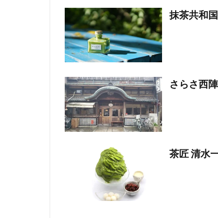
抹茶共和国 （
さらさ西陣
茶匠 清水