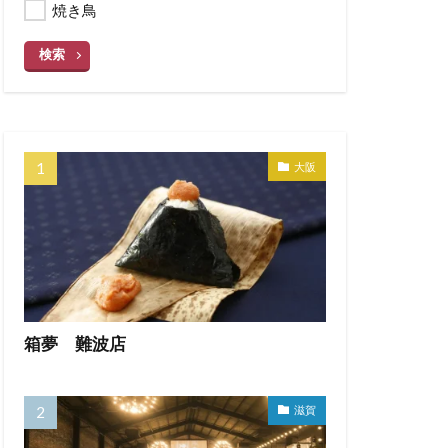
焼き鳥
検索
大阪
箱夢 難波店
滋賀