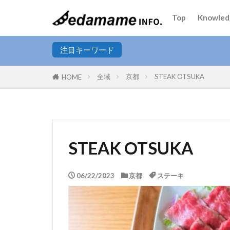
Top
Knowled
エリア
注目キーワード
全域
京都
STEAK OTSUKA
HOME
人気テーマ
カフェ
和
肉料理
お
STEAK OTSUKA
バー
焼肉
日本酒
そ
06/22/2023
京都
ステーキ
とんかつ