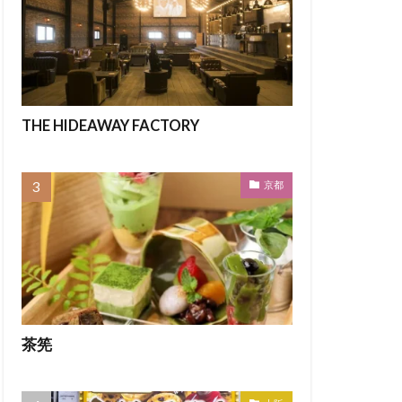
THE HIDEAWAY FACTORY
京都
茶筅