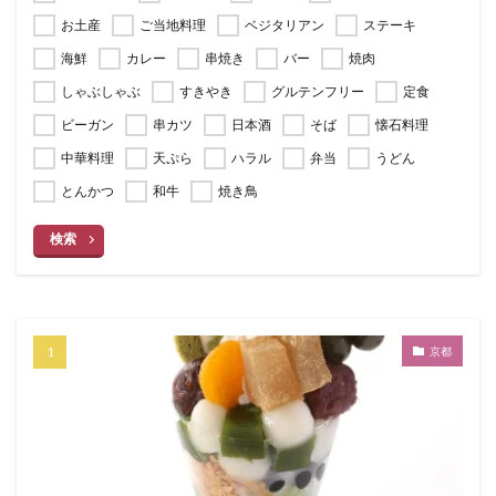
お土産
ご当地料理
ベジタリアン
ステーキ
海鮮
カレー
串焼き
バー
焼肉
しゃぶしゃぶ
すきやき
グルテンフリー
定食
ビーガン
串カツ
日本酒
そば
懐石料理
中華料理
天ぷら
ハラル
弁当
うどん
とんかつ
和牛
焼き鳥
検索
京都