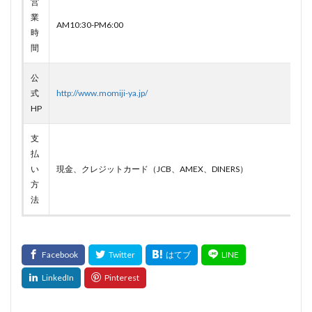
営
業
AM10:30-PM6:00
時
間
公
式
http://www.momiji-ya.jp/
HP
支
払
い
現金、クレジットカード（JCB、AMEX、DINERS）
方
法