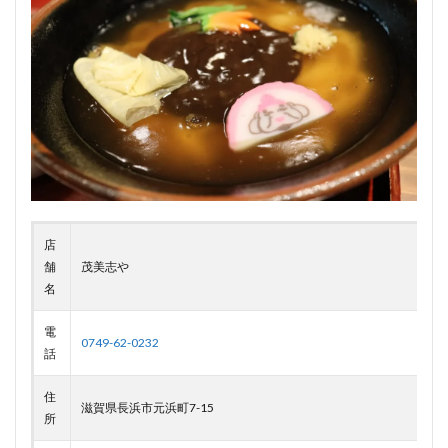
店
舗
茂美志や
名
電
0749-62-0232
話
住
滋賀県長浜市元浜町7-15
所