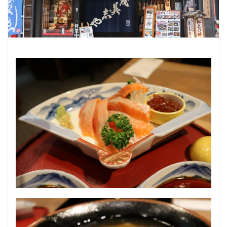
うどん
とんかつ
和牛
焼き鳥
検索