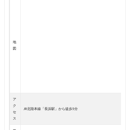
地
図
ア
ク
JR北陸本線「長浜駅」から徒歩5分
セ
ス