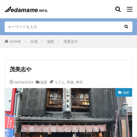
キーワード
エリア
HOME
全域
滋賀
茂美志や
人気テーマ
茂美志や
カフェ
和食
寿司
デザート
06/06/2023
滋賀
うどん
,
和食
,
寿司
テイクアウト
お好み焼き
ラーメン
居酒屋
滋賀
肉料理
お土産
ご当地料理
ベジタリアン
ステーキ
海鮮
カレー
串焼き
バー
焼肉
しゃぶしゃぶ
すきやき
グルテンフリー
定食
ビーガン
串カツ
日本酒
そば
懐石料理
中華料理
天ぷら
ハラル
弁当