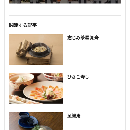
関連する記事
志じみ茶屋 湖舟
ひさご寿し
至誠庵