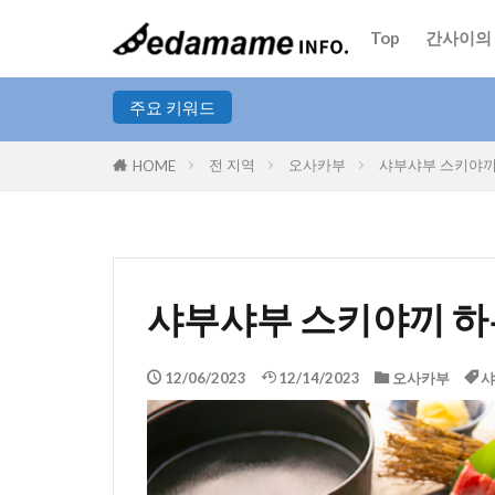
Top
간사이의
지역
주요 키워드
전 지역
오사카부
샤부샤부 스키야끼
HOME
인기 테마
가이세키 요리
카페
일식
샤부샤부 스키야끼 
향토 요리
채식주의자
12/06/2023
12/14/2023
오사카부
샤
덴푸라
스
할랄 푸드