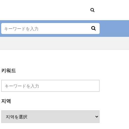
샤브샤브
키워드
이자카야
선물
와규
정식
지역
스키야키