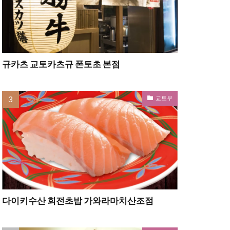
규카츠 교토카츠규 폰토초 본점
교토부
다이키수산 회전초밥 가와라마치산조점