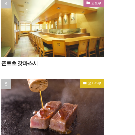
교토부
폰토초 갓파스시
오사카부