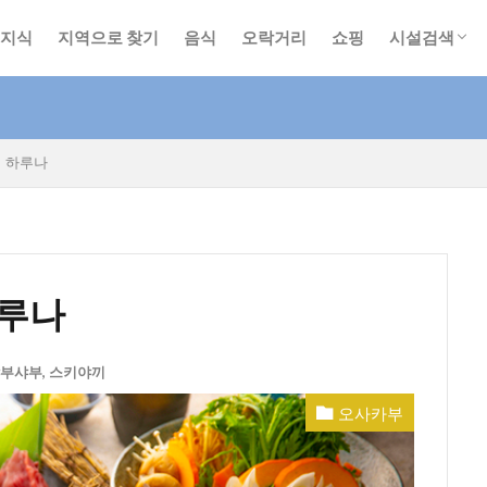
日本語
EN
簡体中文
繁体中文
 지식
지역으로 찾기
음식
오락거리
쇼핑
시설검색
日本語
EN
簡体中文
繁体中文
 하루나
스끼야키
쿠시카츠
일본 차
스키야끼
샤부샤부
디저트
초밥
테이크아웃
오코노미야키
라멘
하루나
고기 요리
해산물
채식
기념품
카레
스테이크
야키니쿠
꼬치구이
닭꼬치
글루텐 프리
돈까스
부샤부
,
스키야끼
시
소고기
비간
사케
유럽
우동
중국
오사카부
소바
도시락