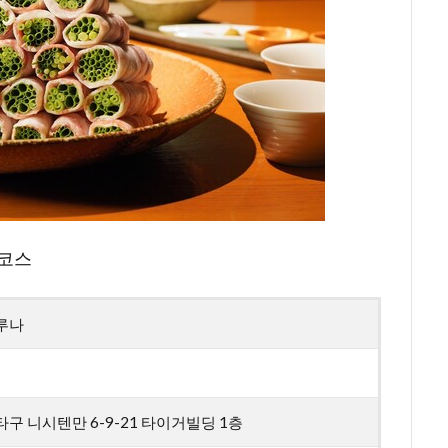
 코스
루나
구 니시텐만 6-9-21 타이거빌딩 1층