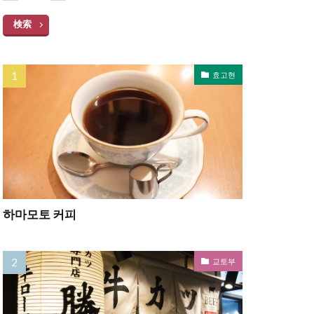
検索
효고현
하마모토 커피
교토부