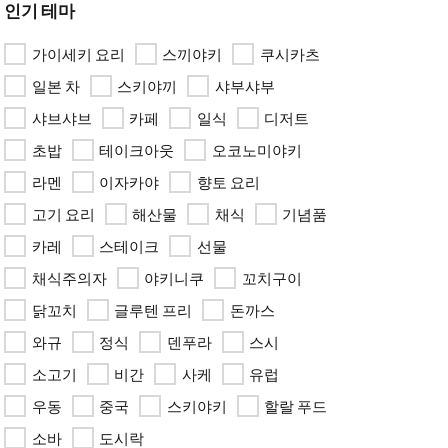
인기 테마
가이세키 요리
스끼야키
쿠시카츠
일본 차
스키야끼
샤부샤부
샤브샤브
카페
일식
디저트
초밥
테이크아웃
오코노미야키
라멘
이자카야
향토 요리
고기 요리
해산물
채식
기념품
카레
스테이크
선물
채식주의자
야키니쿠
꼬치구이
닭꼬치
글루텐 프리
돈까스
와규
정식
덴푸라
스시
소고기
비간
사케
유럽
우동
중국
스키야키
할랄 푸드
소바
도시락