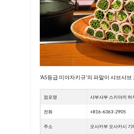
‘A5등급 미야자키규’의 파말이 샤브샤브
점포명
샤부샤부 스키야끼 하
전화
+816-6363-2905
주소
오사카부 오사카시 기타