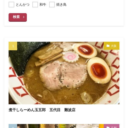
とんかつ
和牛
焼き鳥
検索
大阪
煮干しらーめん玉五郎 五代目 難波店
京都