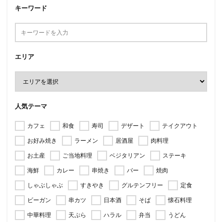
キーワード
エリア
人気テーマ
カフェ
和食
寿司
デザート
テイクアウト
お好み焼き
ラーメン
居酒屋
肉料理
お土産
ご当地料理
ベジタリアン
ステーキ
海鮮
カレー
串焼き
バー
焼肉
しゃぶしゃぶ
すきやき
グルテンフリー
定食
ビーガン
串カツ
日本酒
そば
懐石料理
中華料理
天ぷら
ハラル
弁当
うどん