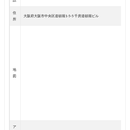
話
住
大阪府大阪市中央区道頓堀1-5-5 千房道頓堀ビル
所
地
図
ア