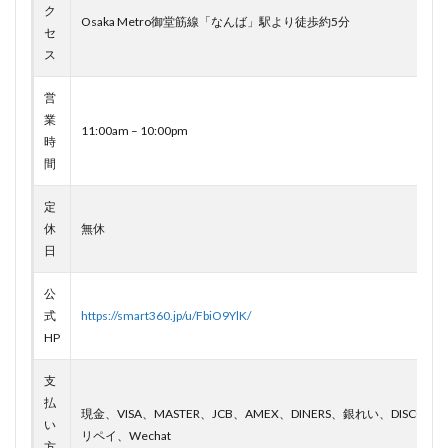
ク
Osaka Metro御堂筋線「なんば」駅より徒歩約5分
セ
ス
営
業
11:00am – 10:00pm
時
間
定
休
無休
日
公
式
https://smart360.jp/u/FbiO9YlK/
HP
支
払
現金、VISA、MASTER、JCB、AMEX、DINERS、銀れい、DISCOVE
い
リペイ、Wechat
方