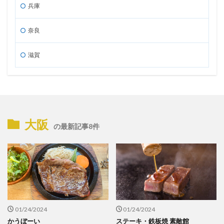
兵庫
奈良
滋賀
大阪
の最新記事8件
01/24/2024
01/24/2024
かうぼーい
ステーキ・鉄板焼 素敵館