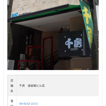
店
舗
千房 道頓堀ビル店
名
電
06-6212-2211