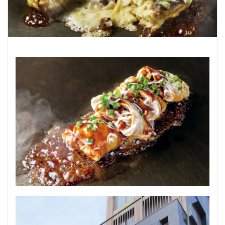
うどん
とんかつ
和牛
焼き鳥
検索