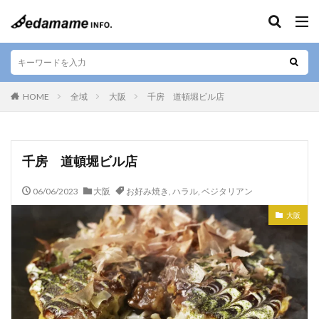
キーワード
エリア
HOME
全域
大阪
千房 道頓堀ビル店
人気テーマ
千房 道頓堀ビル店
カフェ
和食
寿司
デザート
06/06/2023
大阪
お好み焼き
,
ハラル
,
ベジタリアン
テイクアウト
お好み焼き
ラーメン
居酒屋
大阪
肉料理
お土産
ご当地料理
ベジタリアン
ステーキ
海鮮
カレー
串焼き
バー
焼肉
しゃぶしゃぶ
すきやき
グルテンフリー
定食
ビーガン
串カツ
日本酒
そば
懐石料理
中華料理
天ぷら
ハラル
弁当