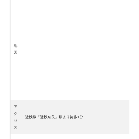
地
図
ア
ク
近鉄線「近鉄奈良」駅より徒歩1分
セ
ス