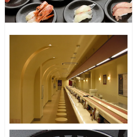
うどん
とんかつ
和牛
焼き鳥
検索