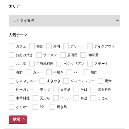
エリア
人気テーマ
カフェ
和食
寿司
デザート
テイクアウト
お好み焼き
ラーメン
居酒屋
肉料理
お土産
ご当地料理
ベジタリアン
ステーキ
海鮮
カレー
串焼き
バー
焼肉
しゃぶしゃぶ
すきやき
グルテンフリー
定食
ビーガン
串カツ
日本酒
そば
懐石料理
中華料理
天ぷら
ハラル
弁当
うどん
とんかつ
和牛
焼き鳥
検索