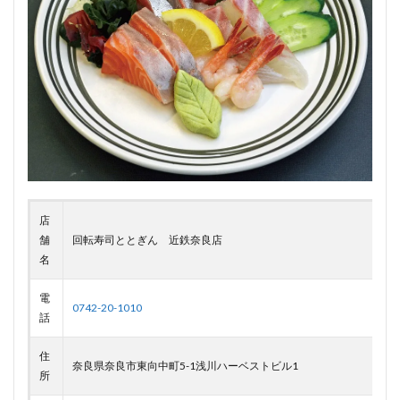
店
舗
回転寿司ととぎん 近鉄奈良店
名
電
0742-20-1010
話
住
奈良県奈良市東向中町5-1浅川ハーベストビル1
所