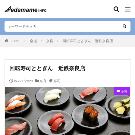
キーワード
エリア
HOME
全域
奈良
回転寿司ととぎん 近鉄奈良店
人気テーマ
回転寿司ととぎん 近鉄奈良店
カフェ
和食
寿司
デザート
06/21/2023
奈良
寿司
テイクアウト
お好み焼き
ラーメン
居酒屋
奈良
肉料理
お土産
ご当地料理
ベジタリアン
ステーキ
海鮮
カレー
串焼き
バー
焼肉
しゃぶしゃぶ
すきやき
グルテンフリー
定食
ビーガン
串カツ
日本酒
そば
懐石料理
中華料理
天ぷら
ハラル
弁当