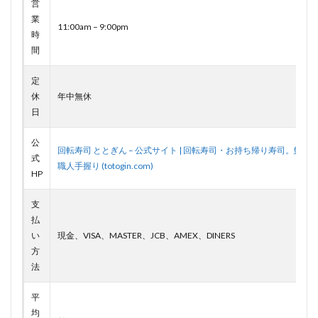
営
業
11:00am – 9:00pm
時
間
定
休
年中無休
日
公
回転寿司 ととぎん – 公式サイト | 回転寿司・お持ち帰り寿司。鮮度
式
職人手握り (totogin.com)
HP
支
払
い
現金、VISA、MASTER、JCB、AMEX、DINERS
方
法
平
均