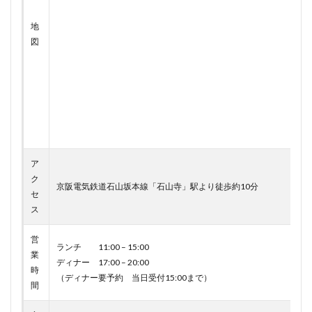
地
図
ア
ク
京阪電気鉄道石山坂本線「石山寺」駅より徒歩約10分
セ
ス
営
ランチ 11:00 – 15:00
業
ディナー 17:00 – 20:00
時
（ディナー要予約 当日受付15:00まで）
間