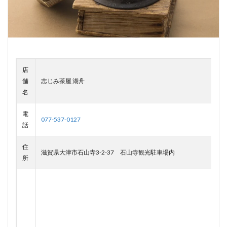
うどん
とんかつ
和牛
焼き鳥
検索
店
舗
志じみ茶屋 湖舟
名
電
077-537-0127
話
住
滋賀県大津市石山寺3-2-37 石山寺観光駐車場内
所