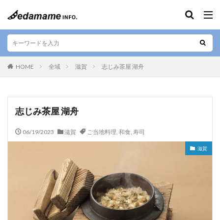
キーワード
エリア
HOME
全域
滋賀
志じみ茶屋 湖舟
人気テーマ
志じみ茶屋 湖舟
カフェ
和食
寿司
デザート
06/19/2023
滋賀
ご当地料理
,
和食
,
寿司
テイクアウト
お好み焼き
ラーメン
居酒屋
滋賀
肉料理
お土産
ご当地料理
ベジタリアン
ステーキ
海鮮
カレー
串焼き
バー
焼肉
しゃぶしゃぶ
すきやき
グルテンフリー
定食
ビーガン
串カツ
日本酒
そば
懐石料理
中華料理
天ぷら
ハラル
弁当