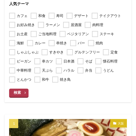
人気テーマ
カフェ
和食
寿司
デザート
テイクアウト
お好み焼き
ラーメン
居酒屋
肉料理
お土産
ご当地料理
ベジタリアン
ステーキ
海鮮
カレー
串焼き
バー
焼肉
しゃぶしゃぶ
すきやき
グルテンフリー
定食
ビーガン
串カツ
日本酒
そば
懐石料理
中華料理
天ぷら
ハラル
弁当
うどん
とんかつ
和牛
焼き鳥
検索
大阪