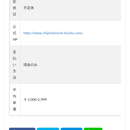
定
休
不定休
日
公
式
https://www.shijimimeshi-koshu.com/
HP
支
払
い
現金のみ
方
法
平
均
￥ 1,000-2,999
単
価