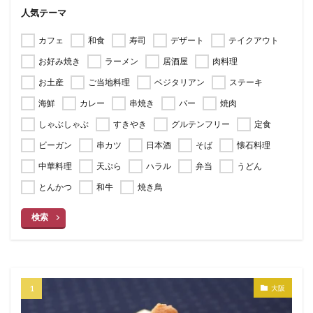
人気テーマ
カフェ
和食
寿司
デザート
テイクアウト
お好み焼き
ラーメン
居酒屋
肉料理
お土産
ご当地料理
ベジタリアン
ステーキ
海鮮
カレー
串焼き
バー
焼肉
しゃぶしゃぶ
すきやき
グルテンフリー
定食
ビーガン
串カツ
日本酒
そば
懐石料理
中華料理
天ぷら
ハラル
弁当
うどん
とんかつ
和牛
焼き鳥
検索
大阪