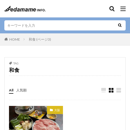
キーワード
エリア
HOME
和食 (ページ3)
人気テーマ
TAG
和食
カフェ
和食
寿司
デザート
テイクアウト
お好み焼き
ラーメン
居酒屋
肉料理
お土産
ご当地料理
ベジタリアン
All
人気順
ステーキ
海鮮
カレー
串焼き
バー
焼肉
しゃぶしゃぶ
すきやき
グルテンフリー
大阪
定食
ビーガン
串カツ
日本酒
そば
懐石料理
中華料理
天ぷら
ハラル
弁当