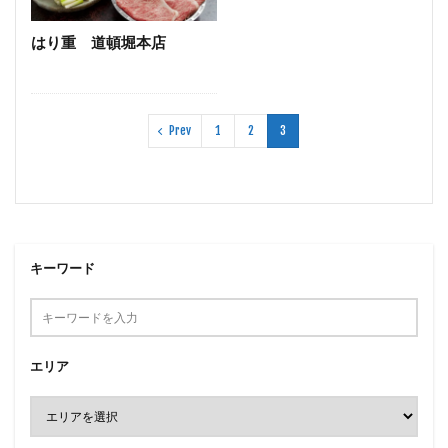
うどん
とんかつ
和牛
焼き鳥
はり重 道頓堀本店
検索
Prev
1
2
3
キーワード
エリア