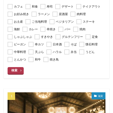
カフェ
和食
寿司
デザート
テイクアウト
お好み焼き
ラーメン
居酒屋
肉料理
お土産
ご当地料理
ベジタリアン
ステーキ
海鮮
カレー
串焼き
バー
焼肉
しゃぶしゃぶ
すきやき
グルテンフリー
定食
ビーガン
串カツ
日本酒
そば
懐石料理
中華料理
天ぷら
ハラル
弁当
うどん
とんかつ
和牛
焼き鳥
検索
滋賀