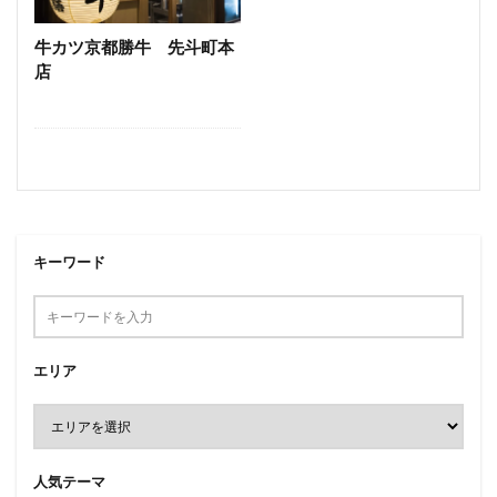
うどん
とんかつ
和牛
焼き鳥
牛カツ京都勝牛 先斗町本
検索
店
キーワード
エリア
人気テーマ