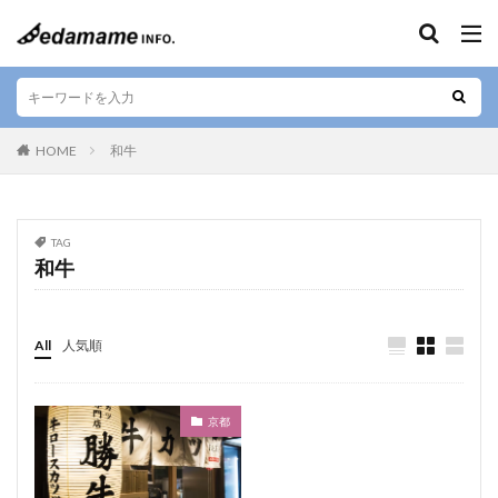
キーワード
エリア
HOME
和牛
人気テーマ
TAG
和牛
カフェ
和食
寿司
デザート
テイクアウト
お好み焼き
ラーメン
居酒屋
肉料理
お土産
ご当地料理
ベジタリアン
All
人気順
ステーキ
海鮮
カレー
串焼き
バー
焼肉
しゃぶしゃぶ
すきやき
グルテンフリー
京都
定食
ビーガン
串カツ
日本酒
そば
懐石料理
中華料理
天ぷら
ハラル
弁当