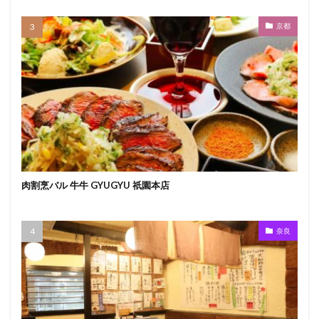
京都
肉割烹バル 牛牛 GYUGYU 祇園本店
奈良