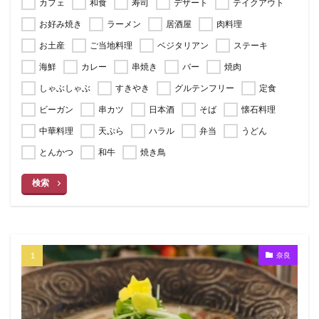
カフェ
和食
寿司
デザート
テイクアウト
お好み焼き
ラーメン
居酒屋
肉料理
お土産
ご当地料理
ベジタリアン
ステーキ
海鮮
カレー
串焼き
バー
焼肉
しゃぶしゃぶ
すきやき
グルテンフリー
定食
ビーガン
串カツ
日本酒
そば
懐石料理
中華料理
天ぷら
ハラル
弁当
うどん
とんかつ
和牛
焼き鳥
検索
奈良