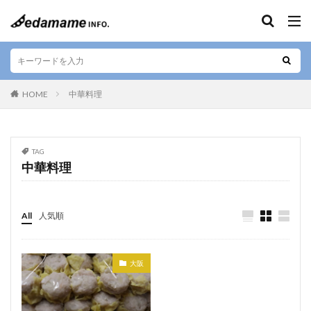
キーワード
エリア
HOME
中華料理
人気テーマ
TAG
中華料理
カフェ
和食
寿司
デザート
テイクアウト
お好み焼き
ラーメン
居酒屋
肉料理
お土産
ご当地料理
ベジタリアン
All
人気順
ステーキ
海鮮
カレー
串焼き
バー
焼肉
しゃぶしゃぶ
すきやき
グルテンフリー
大阪
定食
ビーガン
串カツ
日本酒
そば
懐石料理
中華料理
天ぷら
ハラル
弁当