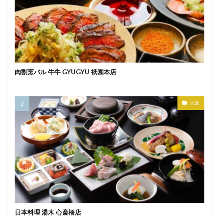
肉割烹バル 牛牛 GYUGYU 祇園本店
大阪
日本料理 湯木 心斎橋店