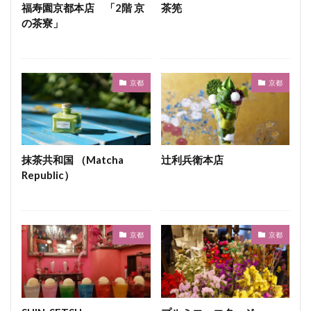
福寿園京都本店 「2階 京
茶筅
の茶寮」
京都
京都
抹茶共和国 （Matcha
辻利兵衛本店
Republic）
京都
京都