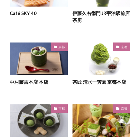
うどん
とんかつ
和牛
焼き鳥
Café SKY 40
伊藤久右衛門 JR宇治駅前店
検索
茶房
京都
京都
中村藤吉本店 本店
茶匠 清水一芳園 京都本店
京都
京都