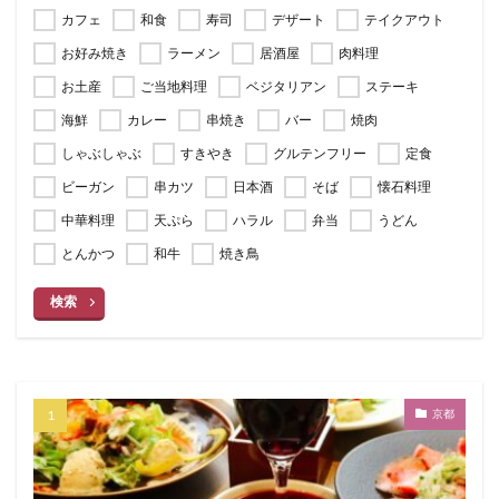
カフェ
和食
寿司
デザート
テイクアウト
お好み焼き
ラーメン
居酒屋
肉料理
お土産
ご当地料理
ベジタリアン
ステーキ
海鮮
カレー
串焼き
バー
焼肉
しゃぶしゃぶ
すきやき
グルテンフリー
定食
ビーガン
串カツ
日本酒
そば
懐石料理
中華料理
天ぷら
ハラル
弁当
うどん
とんかつ
和牛
焼き鳥
検索
京都