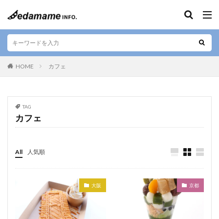
キーワード
エリア
HOME
カフェ
人気テーマ
TAG
カフェ
カフェ
和食
寿司
デザート
テイクアウト
お好み焼き
ラーメン
居酒屋
肉料理
お土産
ご当地料理
ベジタリアン
All
人気順
ステーキ
海鮮
カレー
串焼き
バー
焼肉
しゃぶしゃぶ
すきやき
グルテンフリー
大阪
京都
定食
ビーガン
串カツ
日本酒
そば
懐石料理
中華料理
天ぷら
ハラル
弁当