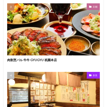
京都
肉割烹バル 牛牛 GYUGYU 祇園本店
奈良