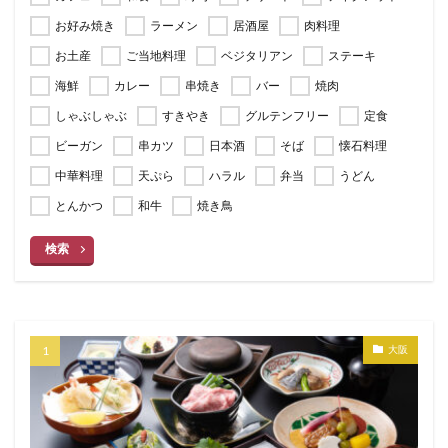
お好み焼き
ラーメン
居酒屋
肉料理
お土産
ご当地料理
ベジタリアン
ステーキ
海鮮
カレー
串焼き
バー
焼肉
しゃぶしゃぶ
すきやき
グルテンフリー
定食
ビーガン
串カツ
日本酒
そば
懐石料理
中華料理
天ぷら
ハラル
弁当
うどん
とんかつ
和牛
焼き鳥
検索
大阪