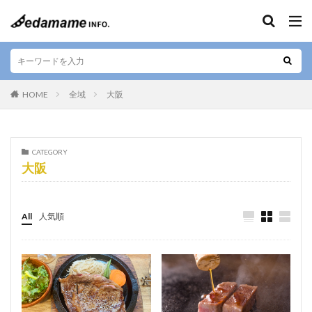
キーワード
エリア
HOME
全域
大阪
人気テーマ
CATEGORY
大阪
カフェ
和食
寿司
デザート
テイクアウト
お好み焼き
ラーメン
居酒屋
肉料理
お土産
ご当地料理
ベジタリアン
All
人気順
ステーキ
海鮮
カレー
串焼き
バー
焼肉
しゃぶしゃぶ
すきやき
グルテンフリー
定食
ビーガン
串カツ
日本酒
そば
懐石料理
中華料理
天ぷら
ハラル
弁当