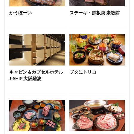
うどん
とんかつ
和牛
焼き鳥
かうぼーい
ステーキ・鉄板焼 素敵館
検索
キャビン＆カプセルホテル
ブタにトリコ
J-SHIP 大阪難波