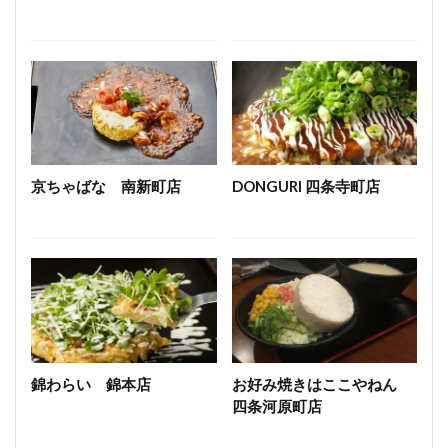
京ちゃばな 南新町店
DONGURI 四条寺町店
錦わらい 錦本店
お好み焼きはここやねん
四条河原町店