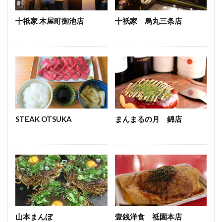
うどん
とんかつ
和牛
焼き鳥
十祇家 木屋町御池店
十祇家 烏丸三条店
検索
STEAK OTSUKA
まんまるの月 錦店
山本まんぼ
壹銭洋食 祗園本店