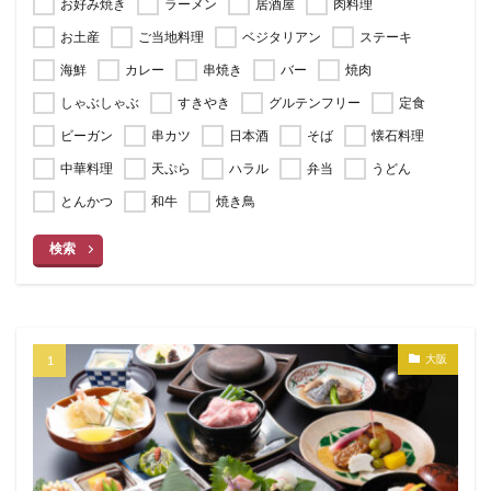
お好み焼き
ラーメン
居酒屋
肉料理
お土産
ご当地料理
ベジタリアン
ステーキ
海鮮
カレー
串焼き
バー
焼肉
しゃぶしゃぶ
すきやき
グルテンフリー
定食
ビーガン
串カツ
日本酒
そば
懐石料理
中華料理
天ぷら
ハラル
弁当
うどん
とんかつ
和牛
焼き鳥
検索
大阪