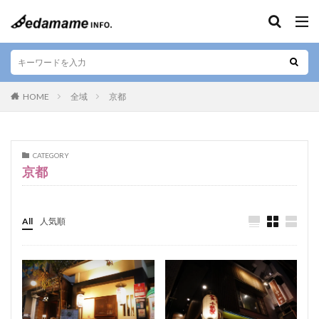
キーワード
エリア
HOME
全域
京都
人気テーマ
CATEGORY
京都
カフェ
和食
寿司
デザート
テイクアウト
お好み焼き
ラーメン
居酒屋
肉料理
お土産
ご当地料理
ベジタリアン
All
人気順
ステーキ
海鮮
カレー
串焼き
バー
焼肉
しゃぶしゃぶ
すきやき
グルテンフリー
定食
ビーガン
串カツ
日本酒
そば
懐石料理
中華料理
天ぷら
ハラル
弁当