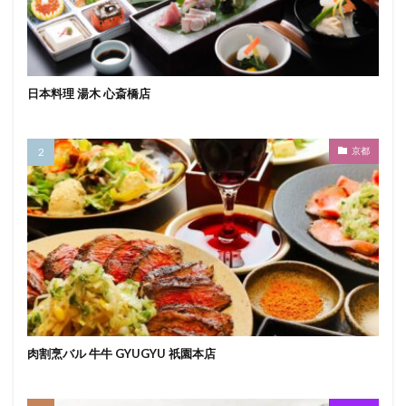
日本料理 湯木 心斎橋店
京都
肉割烹バル 牛牛 GYUGYU 祇園本店